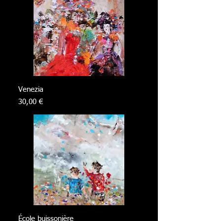
Venezia
Prix
30,00 €
École buissonière