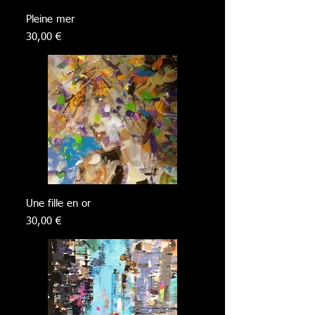
Pleine mer
Prix
30,00 €
Une fille en or
Prix
30,00 €