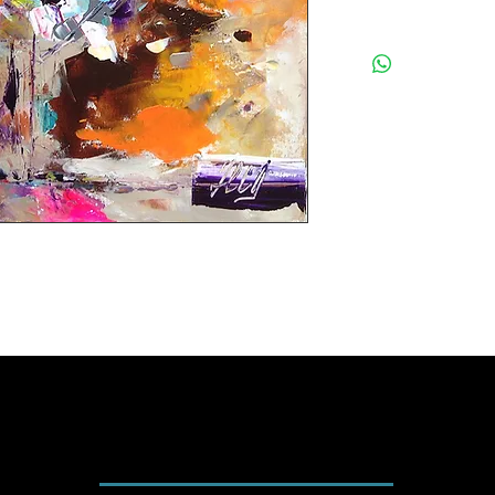
La
Digigraphie®
est un l
ou reproduire une oeuvr
Désormais, chaque créati
une réplique jalousemen
reproduction es numerotée
La Digigraphie®
répond à
stricts.
C'est le gage de sa valeu