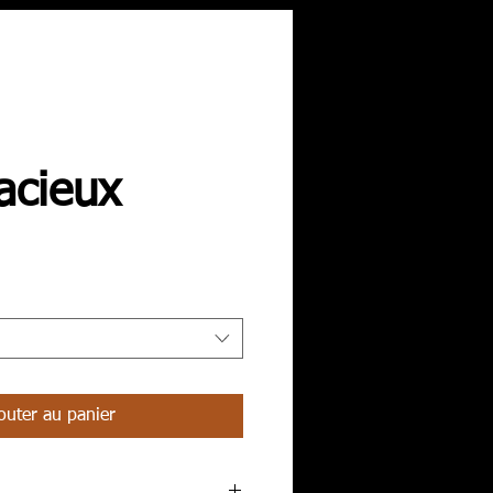
acieux
outer au panier