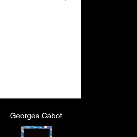
abel d'ecellence qui permet de produire
e d'art en
série limitée.
on peut avoir sa réplique numérique,
t conservée, puisque chaque
, referencée et signée par l'artiste.
 des critères précis et à des usages
r et la condition de son succès.
Georges Cabot